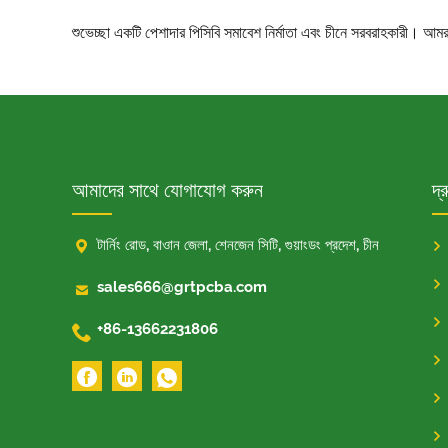
শুভেচ্ছা একটি পেশাদার পিসিবি সমাবেশ নির্মাতা এবং চীনে সরবরাহকারী।
আমাদের সাথে যোগাযোগ করুন
দ্

টার্নিং রোড, বাওান জেলা, শেনজেন সিটি, গুয়াংডং প্রদেশ, চীন

sales666@grtpcba.com

+86-13662231806