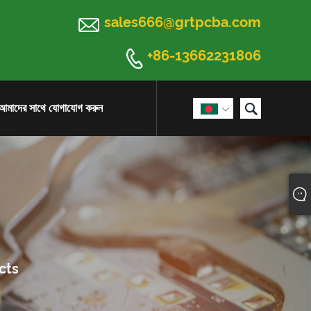

sales666@grtpcba.com

+86-13662231806

আমাদের সাথে যোগাযোগ করুন
