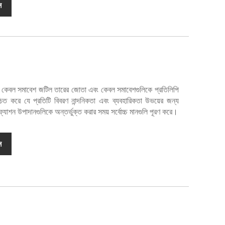
ন
ং কেবল সমাবেশ জটিল তারের জোতা এবং কেবল সমাবেশগুলিকে প্রতিলিপি
িত করে যে প্রতিটি বিবরণ নান্দনিকতা এবং ব্যবহারিকতা উভয়ের জন্য
্যাশন উপাদানগুলিকে অন্তর্ভুক্ত করার সময় সর্বোচ্চ মানগুলি পূরণ করে।
ন