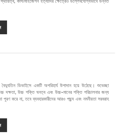
় স্থায়িত্ব, কাস্টমাইজেশন ইত্যাদির ক্ষেত্রেও উল্লেখযোগ্যভাবে উন্নত
ন
ধুনিক বৈদ্যুতিন ডিভাইসে একটি অপরিহার্য উপাদান হয়ে উঠেছে। শুভেচ্ছা
র উচ্চ দক্ষতা, উচ্চ শক্তি ঘনত্ব এবং উচ্চ-মানের শক্তি পরিচালনার জন্য
া পূরণ করে না, তবে ব্যবহারকারীদের আরও পছন্দ এবং নমনীয়তা সরবরাহ
ন