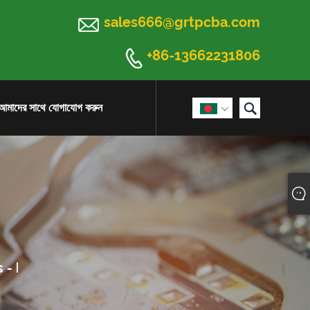

sales666@grtpcba.com

+86-13662231806

আমাদের সাথে যোগাযোগ করুন
