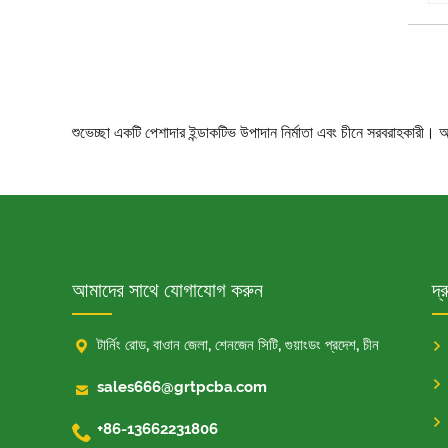
শুভেচ্ছা একটি পেশাদার ইন্ডাকটিভ উপাদান নির্মাতা এবং চীনে সরবরাহকা
আমাদের সাথে যোগাযোগ করুন
দ্

টার্নিং রোড, বাওান জেলা, শেনজেন সিটি, গুয়াংডং প্রদেশ, চীন

sales666@grtpcba.com

+86-13662231806