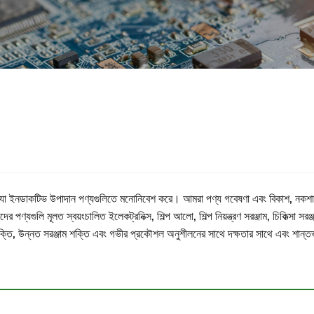
মাতা যা ইনডাকটিভ উপাদান পণ্যগুলিতে মনোনিবেশ করে। আমরা পণ্য গবেষণা এবং বিকাশ, নকশা,
যগুলি মূলত স্বয়ংচালিত ইলেকট্রনিক্স, শিল্প আলো, শিল্প নিয়ন্ত্রণ সরঞ্জাম, চিকিত্সা সরঞ্জ
মূল প্রযুক্তি, উন্নত সরঞ্জাম শক্তি এবং গভীর প্রকৌশল অনুশীলনের সাথে দক্ষতার সাথে এবং শ