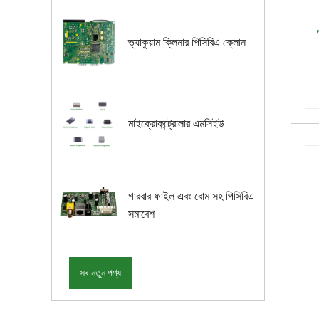
ভ্যাকুয়াম ক্লিনার পিসিবিএ ক্লোন
মাইক্রোকন্ট্রোলার এমসিইউ
গারবার ফাইল এবং বোম সহ পিসিবিএ
সমাবেশ
সব নতুন পণ্য